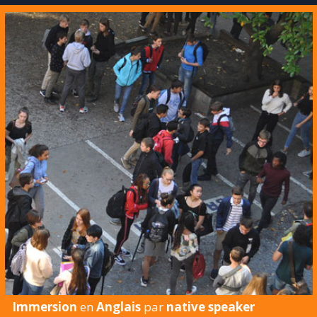
Immersion
en
Anglais
par
native speaker