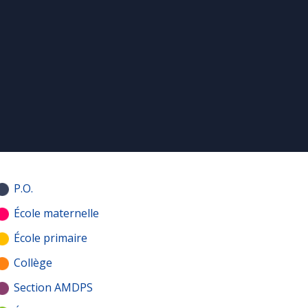
P.O.
École maternelle
École primaire
Collège
Section AMDPS