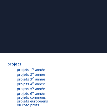
projets
e
projets 1
année
e
projets 2
année
e
projets 3
année
e
projets 4
année
e
projets 5
année
e
projets 6
année
projets communs
projets européens
du côté profs