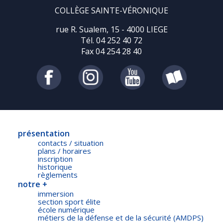
COLLÈGE SAINTE-VÉRONIQUE
rue R. Sualem, 15 - 4000 LIEGE
Tél. 04 252 40 72
Fax 04 254 28 40
présentation
contacts / situation
plans / horaires
inscription
historique
règlements
notre +
immersion
section sport élite
école numérique
métiers de la défense et de la sécurité (AMDPS)