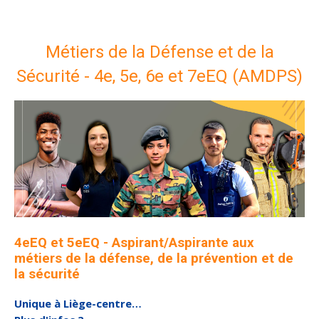
Métiers de la Défense et de la
Sécurité - 4
e, 5e, 6e et 7eEQ (AMDPS)
4eEQ et 5eEQ -
Aspirant/Aspirante aux
métiers de la défense, de la prévention et de
la sécurité
Unique à Liège-centre…