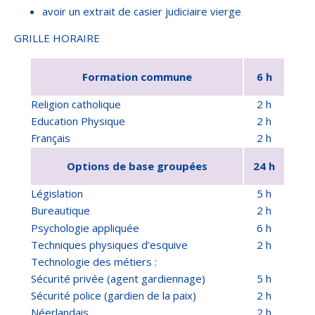
avoir un extrait de casier judiciaire vierge
GRILLE HORAIRE
Formation commune
6 h
Religion catholique
2 h
Education Physique
2 h
Français
2 h
Options de base groupées
24 h
Législation
5 h
Bureautique
2 h
Psychologie appliquée
6 h
Techniques physiques d’esquive
2 h
Technologie des métiers :
Sécurité privée (agent gardiennage)
5 h
Sécurité police (gardien de la paix)
2 h
Néerlandais
2 h