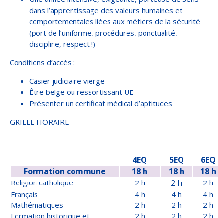
dans l’apprentissage des valeurs humaines et
comportementales liées aux métiers de la sécurité
(port de l’uniforme, procédures, ponctualité,
discipline, respect !)
Conditions d’accès :
Casier judiciaire vierge
Être belge ou ressortissant UE
Présenter un certificat médical d’aptitudes
GRILLE HORAIRE
4EQ
5EQ
6EQ
Formation commune
18 h
18 h
18 h
Religion catholique
2 h
2 h
2 h
Français
4 h
4 h
4 h
Mathématiques
2 h
2 h
2 h
Formation historique et
2 h
2 h
2 h