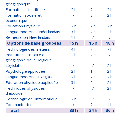
géographique
Formation scientifique
2 h
2 h
2 h
Formation sociale et
/
2 h
2 h
économique
Education Physique
2 h
2 h
2 h
Langue moderne I Néerlandais
3 h
2 h
2 h
Remédiation Néerlandais
1 h
/
/
Options de base groupées
15 h
16 h
18 h
Technologie des métiers
4 h
7 h
7 h
Institutions, histoire et
2 h
2 h
/
géographie de la Belgique
Législation
/
/
2 h
Psychologie appliquée
2 h
1 h
2 h
Langue moderne II Anglais
2 h
2 h
2 h
Education physique appliquée
3 h
2 h
2 h
Techniques physiques
/
/
2 h
d’esquive
Technologie de l'informatique
2 h
/
/
Communication
/
2 h
1 h
Total
33 h
34 h
36 h